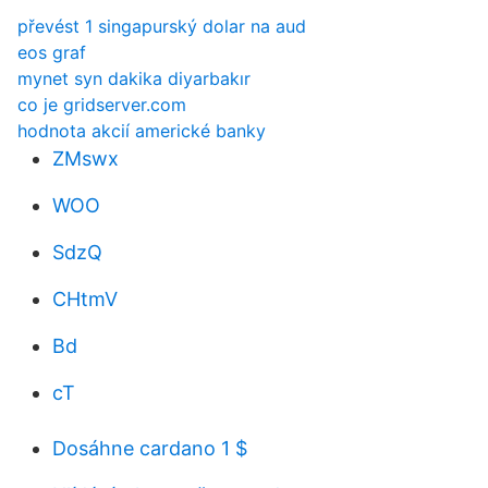
převést 1 singapurský dolar na aud
eos graf
mynet syn dakika diyarbakır
co je gridserver.com
hodnota akcií americké banky
ZMswx
WOO
SdzQ
CHtmV
Bd
cT
Dosáhne cardano 1 $