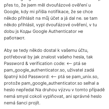
přes to, že jsem měl dvoufázové ověření u
Google, kdy mi přišla notifikace, že se chce
někdo přihlásit na můj účet a já dal ne. se tam
někdo přihlásil, vypl dvoufázové ověření, v tu
dobu js Коды Google Authenticator не
работают.
Aby se tedy někdo dostal k vašemu účtu,
potřeboval by jak znalost vašeho hesla, tak
Password & verification code: <-- ptá se
pam_google_authenticator.so, uživatel zadá
špatný kód Password: <-- ptá se pam_unix.so,
protože pam_google_authenticator.so selhal a
heslo nepředal Na druhou výzvu v tomto případě
nemá smysl cokoli vyplňovat, ani správné heslo
nemá šanci projít.