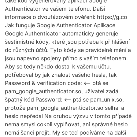
také kód vygenerovaný aplikací Google
Authenticator ve vašem telefonu. Další
informace o dvoufázovém ověření: https://g.co
Jak funguje Google Authenticator Aplikace
Google Authenticator automaticky generuje
šestimístné kódy, které jsou potřeba k přihlášení
do různých účtů. Tyto kódy se pravidelně mění a
jsou napevno spojeny přímo s vaším telefonem.
Aby se tedy někdo dostal k vašemu účtu,
potřeboval by jak znalost vašeho hesla, tak
Password & verification code: <-- ptá se
pam_google_authenticator.so, uživatel zadá
špatný kód Password: <-- ptá se pam_unix.so,
protože pam_google_authenticator.so selhal a
heslo nepředal Na druhou výzvu v tomto případě
nemá smysl cokoli vyplňovat, ani správné heslo
nemá šanci projít. My se teď podíváme na další