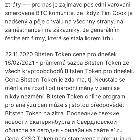
ztráty --- pro nas je zajimave posledni varovani
smerovane BTC komunite, ze "kdyz Tim Cook je
nadšený a pěje chválu na všechny strany, na
zaměstnance i na zákazníky. Je generálním
ředitelem firmy, která se stala lídrem trhu.
22.11.2020 Bitsten Token cena pro dnešek
16/02/2021 - průměrná sazba Bitsten Token ze
všech kryptoobchodů Bitsten Token pro dnešek.
Cena Bitsten Token je zdarma, tj. Neustále se
mění a na rozdíl od národní měny v zemi se
nikdy nezmění. Bitsten Token online program
pro analýzu cen může s jistotou předpovědět
Bitsten Token na zítra. Последние свежие
новости Екатеринбурга и Свердловской
области за сегодня - онлайн на сайте e1.ru
Cena KYSC Token není stanovena bankou, jako