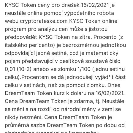
KYSC Token ceny pro dnešek 16/02/2021 je
neustále online pomocí výpočetního robota
webu cryptoratesxe.com KYSC Token online
program pro analýzu cen může s jistotou
předpovědět KYSC Token na zítra. Procento (z
italského per cento) je bezrozměrnou jednotkou
odpovídající jedné setině, což je matematický
pojem představující v desítkové soustavě číslo
0,01 (10-2) anebo ve zlomku 1/100 (jednu setinu
celku).Procentem se dá jednodušeji vyjádřit část
celku v setinách, než za pomoci zlomku. Dnes
DreamTeam Token kurz k dolaru na 16/02/2021.
Cena DreamTeam Token je zdarma, tj. Neustále
se mění a na rozdíl od národní měny v zemi se
nikdy nezmění. Cena DreamTeam Token je
průměrná sazba DreamTeam Token po dobu od