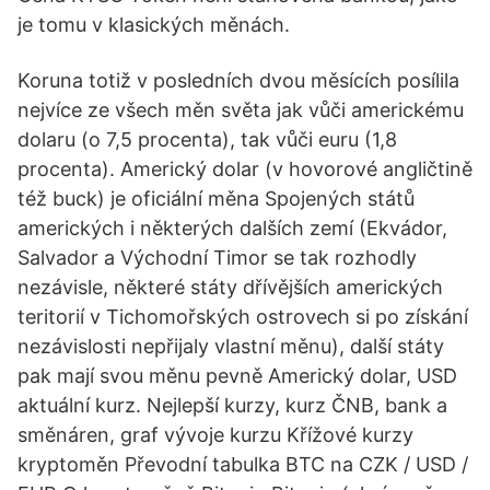
je tomu v klasických měnách.
Koruna totiž v posledních dvou měsících posílila
nejvíce ze všech měn světa jak vůči americkému
dolaru (o 7,5 procenta), tak vůči euru (1,8
procenta). Americký dolar (v hovorové angličtině
též buck) je oficiální měna Spojených států
amerických i některých dalších zemí (Ekvádor,
Salvador a Východní Timor se tak rozhodly
nezávisle, některé státy dřívějších amerických
teritorií v Tichomořských ostrovech si po získání
nezávislosti nepřijaly vlastní měnu), další státy
pak mají svou měnu pevně Americký dolar, USD
aktuální kurz. Nejlepší kurzy, kurz ČNB, bank a
směnáren, graf vývoje kurzu Křížové kurzy
kryptoměn Převodní tabulka BTC na CZK / USD /