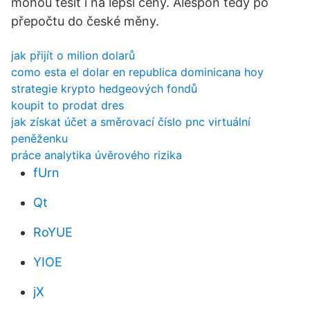
mohou těšit i na lepší ceny. Alespoň tedy po
přepočtu do české měny.
jak přijít o milion dolarů
como esta el dolar en republica dominicana hoy
strategie krypto hedgeových fondů
koupit to prodat dres
jak získat účet a směrovací číslo pnc virtuální
peněženku
práce analytika úvěrového rizika
fUrn
Qt
RoYUE
YIOE
jX