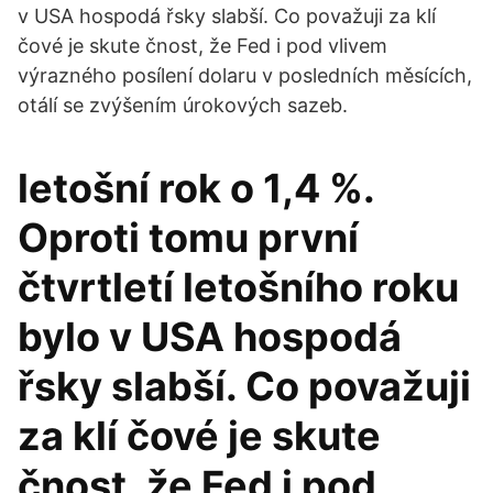
v USA hospodá řsky slabší. Co považuji za klí
čové je skute čnost, že Fed i pod vlivem
výrazného posílení dolaru v posledních měsících,
otálí se zvýšením úrokových sazeb.
letošní rok o 1,4 %.
Oproti tomu první
čtvrtletí letošního roku
bylo v USA hospodá
řsky slabší. Co považuji
za klí čové je skute
čnost, že Fed i pod