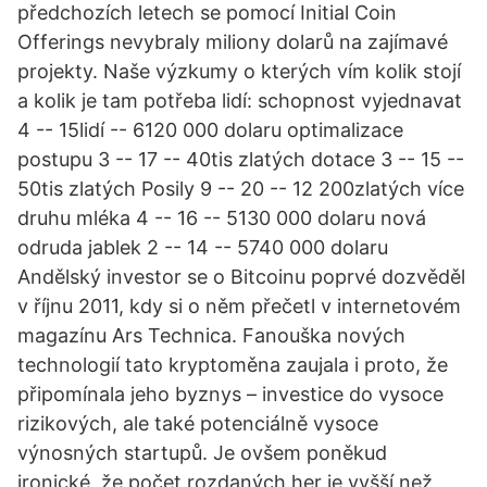
předchozích letech se pomocí Initial Coin
Offerings nevybraly miliony dolarů na zajímavé
projekty. Naše výzkumy o kterých vím kolik stojí
a kolik je tam potřeba lidí: schopnost vyjednavat
4 -- 15lidí -- 6120 000 dolaru optimalizace
postupu 3 -- 17 -- 40tis zlatých dotace 3 -- 15 --
50tis zlatých Posily 9 -- 20 -- 12 200zlatých více
druhu mléka 4 -- 16 -- 5130 000 dolaru nová
odruda jablek 2 -- 14 -- 5740 000 dolaru
Andělský investor se o Bitcoinu poprvé dozvěděl
v říjnu 2011, kdy si o něm přečetl v internetovém
magazínu Ars Technica. Fanouška nových
technologií tato kryptoměna zaujala i proto, že
připomínala jeho byznys – investice do vysoce
rizikových, ale také potenciálně vysoce
výnosných startupů. Je ovšem poněkud
ironické, že počet rozdaných her je vyšší než