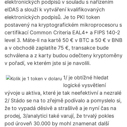
elektronických podpisů v souladu s nařízením
eIDAS a slouží k vytváření kvalifikovaných
elektronických podpisů. Je to PKI token
postavený na kryptografickém mikroprocesoru s
certifikací Common Criteria EAL4+ a FIPS 140-2
level 3. Máte-li na kartě 50 € v BTC a 50 € v BNB
a v obchodě zaplatíte 75 €, transakce bude
schválena a z karty budou odečteny kryptoměny
v pořadí, ve kterém jste si je navolili.
1/ je obtížné hledat
logické vysvětlení
vývoje u aktiva, které je tak neefektivní a nezralé
2/ Stádo se na to zřejmě podívalo a pomyslelo si,
že to vypadá děsivě a strašlivě a je nyní čas na
prodej, 3/analytici také varují, že trvalý pokles
pod úroveň 30.000 by mohl znamenat další