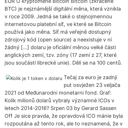
EUR O kryptoměně Bitcoin Bitcoin (zkráceně
BTC) je nejznámější digitální měna, která vznikla
v roce 2009. Jedná se také o stejnojmennou
internetovou platební síť, ve které se Bitcoin
používá jako měna. Síť má veřejně dostupný
zdrojový kód (open source) a neexistuje v ní
žádný […] dolaru je oficiální měnou velké části
anglických zemí, tzv. zóny (17 zemí z 27, které
jsou součástí librecké unie). Dělí se na 100 centů.
Tečaj za euro je zadnji
put osvježen 23 veljača
2021 od Međunarodni monetarni fond. Graf:
Kolik milionů dolarů vybraly významné ICOs v
letech 2014-2016? Srpen 03 by Gerard Sassen
Off Je sice pravda, že opravdová ICO mánie byla
rozpoutána až tento rok, ale to neznamená, že v