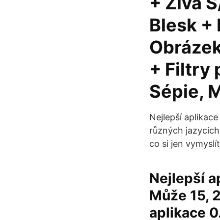
+ Živá 
Blesk +
Obrázek
+ Filtry
Sépie, 
Nejlepší aplikace
různých jazycích 
co si jen vymyslít
Nejlepší a
Může 15, 2
aplikace 0