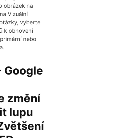
o obrázek na
na Vizuální
otázky, vyberte
ků k obnovení
a primární nebo
a.
- Google
e změní
it lupu
Zvětšení