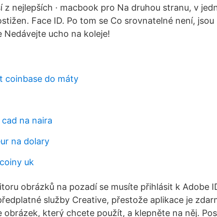
ší z nejlepších · macbook pro Na druhou stranu, v jedn
stižen. Face ID. Po tom se Co srovnatelné není, jsou
 Nedávejte ucho na koleje!
t coinbase do máty
 cad na naira
ur na dolary
tcoiny uk
itoru obrázků na pozadí se musíte přihlásit k Adobe I
předplatné služby Creative, přestože aplikace je zdar
e obrázek, který chcete použít, a klepněte na něj. Po