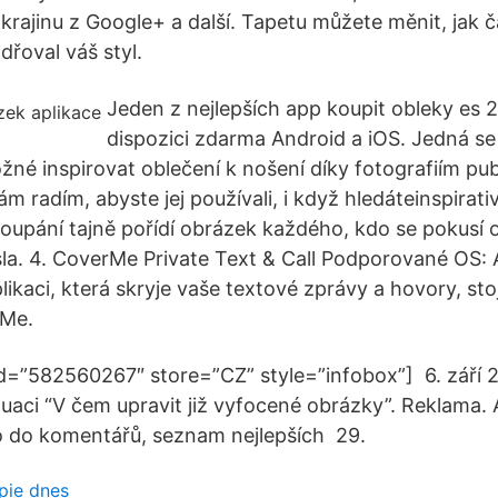
krajinu z Google+ a další. Tapetu můžete měnit, jak 
dřoval váš styl.
Jeden z nejlepších app koupit obleky es 21
dispozici zdarma Android a iOS. Jedná se
možné inspirovat oblečení k nošení díky fotografiím p
vám radím, abyste jej používali, i když hledáteinspirati
oupání tajně pořídí obrázek každého, kdo se pokusí 
a. 4. CoverMe Private Text & Call Podporované OS: 
ikaci, která skryje vaše textové zprávy a hovory, stoj
rMe.
d=”582560267″ store=”CZ” style=”infobox”] 6. září 
aci “V čem upravit již vyfocené obrázky”. Reklama. 
o do komentářů, seznam nejlepších 29.
pie dnes