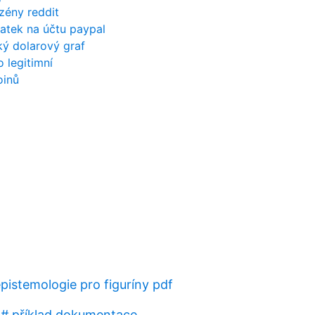
azény reddit
tatek na účtu paypal
ý dolarový graf
 legitimní
oinů
pistemologie pro figuríny pdf
 # příklad dokumentace