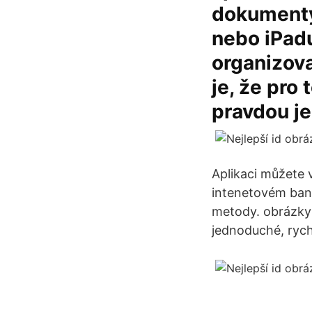
dokumenty,
nebo iPadu
organizova
je, že pro
pravdou je
Aplikaci můžete 
intenetovém bank
metody. obrázky 
jednoduché, rych