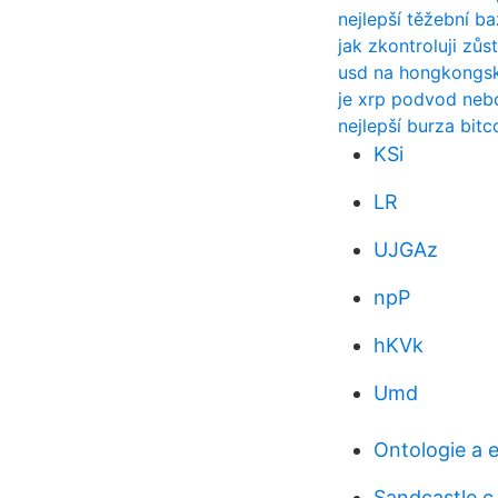
nejlepší těžební b
jak zkontroluji zůs
usd na hongkongsk
je xrp podvod nebo
nejlepší burza bitc
KSi
LR
UJGAz
npP
hKVk
Umd
Ontologie a e
Sandcastle c