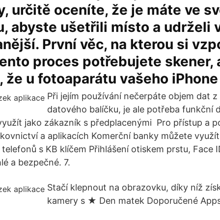
 určitě oceníte, že je máte ve 
, abyste ušetřili místo a udrželi 
nější. První věc, na kterou si vz
 tento proces potřebujete skener, 
, že u fotoaparátu vašeho iPhone
Při jejím používání nečerpáte objem dat 
datového balíčku, je ale potřeba funkční d
využít jako zákazník s předplacenými Pro přístup a p
ovnictví a aplikacích Komerční banky můžete využít 
telefonů s KB klíčem Přihlášení otiskem prstu, Face 
lé a bezpečné. 7.
Stačí klepnout na obrazovku, díky níž zís
kamery s ★ Den matek Doporučené Apps