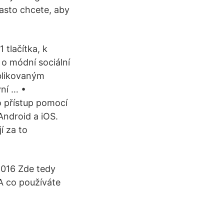
často chcete, aby
 tlačítka, k
 o módní sociální
ublikovaným
vní … •
o přístup pomocí
Android a iOS.
í za to
2016 Zde tedy
A co používáte