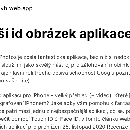
ayh.web.app
ší id obrázek aplikac
hotos je zcela fantastická aplikace, bez níž si nedo
slouží mi jako skvělý nástroj pro zálohování mobilních
raje hlavní roli trochu děsivá schopnost Googlu pozna
bo vaše dítě)…
o aplikací pro iPhone – velký přehled (+ video). Které 
tografování iPhonem? Jaké apky vám pomohu k fanta
e patří mezi jednu z nejbezpečnější aplikací, co se. po
pečit pomocí Touch ID či Face ID, v tomto článku We
ších aplikací pro prohlížen 25. listopad 2020 Recenz