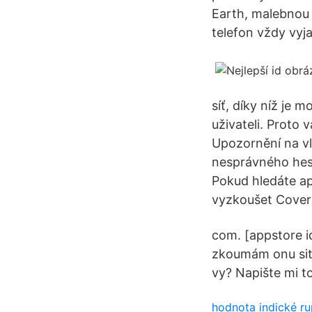
Earth, malebnou 
telefon vždy vyja
síť, díky níž je 
uživateli. Proto 
Upozornění na vl
nesprávného hesl
Pokud hledáte apl
vyzkoušet Cove
com. [appstore i
zkoumám onu situ
vy? Napište mi t
hodnota indické ru