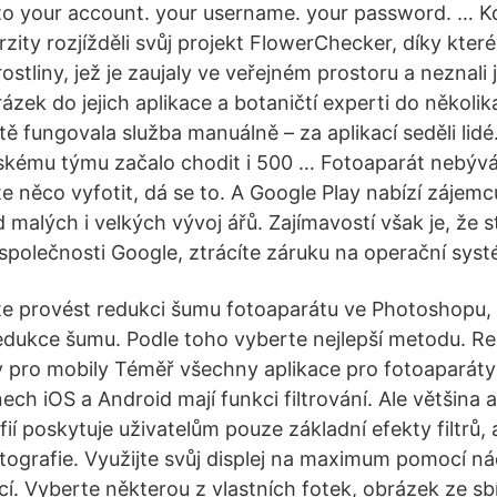
o your account. your username. your password. … Kdy
ity rozjížděli svůj projekt FlowerChecker, díky kter
rostliny, jež je zaujaly ve veřejném prostoru a neznali 
rázek do jejich aplikace a botaničtí experti do několik
tě fungovala služba manuálně – za aplikací seděli lidé
skému týmu začalo chodit i 500 … Fotoaparát nebývá n
e něco vyfotit, dá se to. A Google Play nabízí zájem
 malých i velkých vývoj ářů. Zajímavostí však je, že s
 společnosti Google, ztrácíte záruku na operační syst
e provést redukci šumu fotoaparátu ve Photoshopu, 
dukce šumu. Podle toho vyberte nejlepší metodu. Rep
try pro mobily Téměř všechny aplikace pro fotoapará
ech iOS a Android mají funkci filtrování. Ale většina a
afií poskytuje uživatelům pouze základní efekty filtrů,
tografie. Využijte svůj displej na maximum pomocí n
cí. Vyberte některou z vlastních fotek, obrázek ze sb