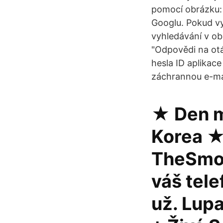
pomocí obrázku:
Googlu. Pokud vy
vyhledávání v ob
"Odpovědi na otá
hesla ID aplikace
záchrannou e-mai
★ Den m
Korea ★
TheSmok
váš tele
už. Lup