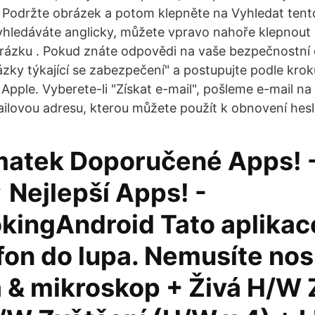
 Podržte obrázek a potom klepněte na Vyhledat tent
hledáváte anglicky, můžete vpravo nahoře klepnout 
rázku . Pokud znáte odpovědi na vaše bezpečnostní 
zky týkající se zabezpečení" a postupujte podle kro
 Apple. Vyberete-li "Získat e-mail", pošleme e-mail n
lovou adresu, kterou můžete použít k obnovení hesl
atek Doporučené Apps! 
 Nejlepší Apps! -
ingAndroid Tato aplikac
fon do lupa. Nemusíte nos
a & mikroskop + Živá H/W 