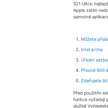
S21 Ultra: nejlep
Apple zatím nedo
samotné aplikace
Můžete přida
Intel archa
Úřední sazba
Převod 900 e
Zdaňujete bi
Před použitím ed
funkce vyžadují 
službě Vyhledejt