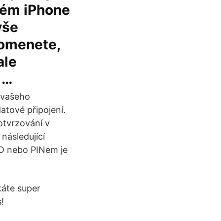
svém iPhone
vše
pomenete,
ale
 …
z vašeho
atové připojení.
otvrzování v
následující
ID nebo PINem je
káte super
!