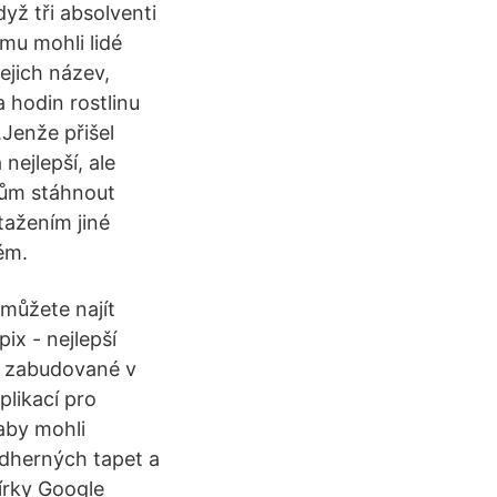
ž tři absolventi
ému mohli lidé
jejich název,
a hodin rostlinu
.Jenže přišel
ejlepší, ale
cům stáhnout
tažením jiné
ém.
můžete najít
ix - nejlepší
ty zabudované v
plikací pro
 aby mohli
ádherných tapet a
írky Google