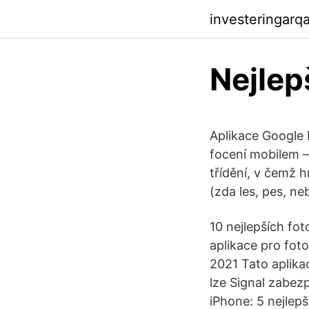
investeringarq
Nejlep
Aplikace Google P
focení mobilem – 
třídění, v čemž h
(zda les, pes, ne
10 nejlepších fot
aplikace pro fo
2021 Tato aplikac
lze Signal zabez
iPhone: 5 nejlep