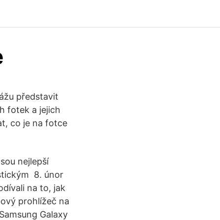
e
kážu představit
 fotek a jejich
t, co je na fotce
jsou nejlepší
stickým 8. únor
dívali na to, jak
bový prohlížeč na
e Samsung Galaxy