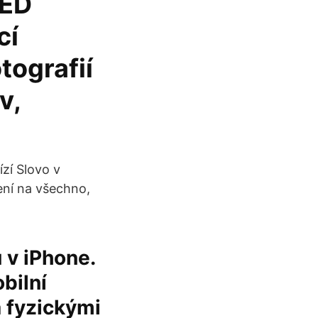
LED
cí
tografií
v,
ízí Slovo v
tení na všechno,
 v iPhone.
bilní
 fyzickými