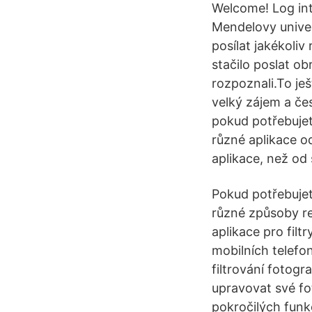
Welcome! Log int
Mendelovy univerz
posílat jakékoliv 
stačilo poslat ob
rozpoznali.To ješ
velký zájem a če
pokud potřebujet
různé aplikace od
aplikace, než od
Pokud potřebujet
různé způsoby re
aplikace pro fil
mobilních telefon
filtrování fotogr
upravovat své fo
pokročilých funk