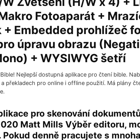
S/W Zvětšení (H/W x 4) + 
 Makro Fotoaparát + Mrazí
 + Embedded prohlížeč fo
 pro úpravu obrazu (Negati
Mono) + WYSIWYG šetří
 Bible! Nejlepší dostupná aplikace pro čtení bible. Nab
a překladech pro online i offline použití. Má plány č
e.
plikace pro skenování dokumentů
020 Matt Mills Výběr editoru, mo
. Pokud denně pracujete s mnoha