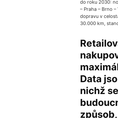
do roku 2030: no
– Praha – Brno – 
dopravu v celost
30.000 km, stano
Retailo
nakupov
maximál
Data jso
nichž s
budoucn
způsob,