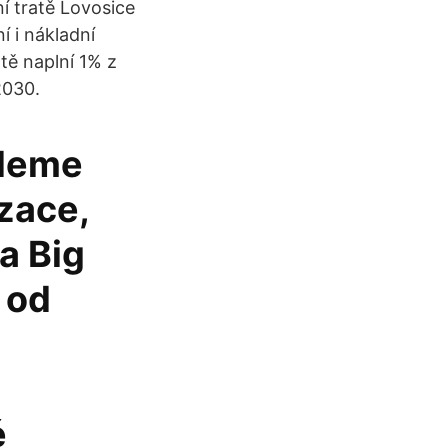
í tratě Lovosice
í i nákladní
tě naplní 1% z
2030.
udeme
zace,
a Big
 od
a
é