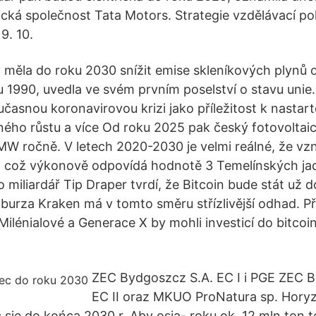
dická společnost Tata Motors. Strategie vzdělávací po
9. 10.
 měla do roku 2030 snížit emise skleníkových plynů 
u 1990, uvedla ve svém prvním poselství o stavu unie.
časnou koronavirovou krizi jako příležitost k nastar
ého růstu a více Od roku 2025 pak český fotovoltaic
W ročně. V letech 2020-2030 je velmi reálné, že vz
což výkonově odpovídá hodnotě 3 Temelínských ja
 miliardář Tip Draper tvrdí, že Bitcoin bude stát už do 
 burza Kraken má v tomto směru střízlivější odhad. P
Milénialové a Generace X by mohli investicí do bitcoi
ZEC Bydgoszcz S.A. EC I i PGE ZEC 
EC II oraz MKUO ProNatura sp. Horyz
się do końca 2030 r. Aby osią- roku ok. 12 mln ton t