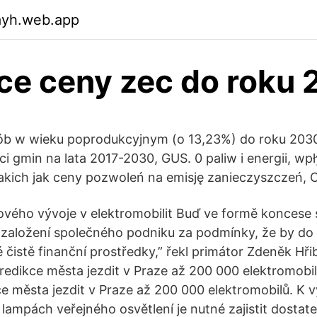
ayh.web.app
ce ceny zec do roku
ób w wieku poprodukcyjnym (o 13,23%) do roku 2030.
i gmin na lata 2017-2030, GUS. 0 paliw i energii, w
kich jak ceny pozwoleń na emisję zanieczyszczeń, 
tového vývoje v elektromobilit Buď ve formě konces
založení společného podniku za podmínky, že by do
čistě finanční prostředky,” řekl primátor Zdeněk Hřib
edikce města jezdit v Praze až 200 000 elektromobi
e města jezdit v Praze až 200 000 elektromobilů. K v
 lampách veřejného osvětlení je nutné zajistit dostat