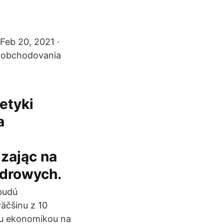
Feb 20, 2021 ·
n obchodovania
etyki
a
zając na
ądrowych.
 budú
äčšinu z 10
ou ekonomikou na