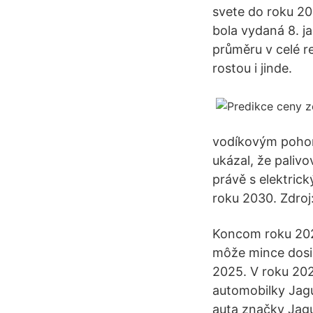
svete do roku 20
bola vydaná 8. j
průměru v celé r
rostou i jinde.
vodíkovým pohon
ukázal, že paliv
právě s elektric
roku 2030. Zdroj
Koncom roku 2020
môže mince dosia
2025. V roku 20
automobilky Jagu
auta značky Jagu