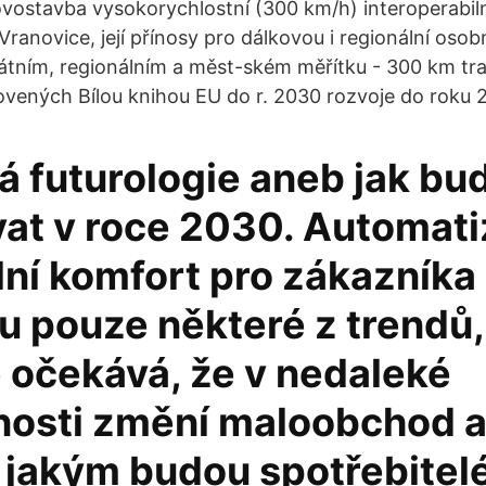
vostavba vysokorychlostní (300 km/h) interoperabiln
Vranovice, její přínosy pro dálkovou i regionální osobn
átním, regionálním a měst-ském měřítku - 300 km tra
vených Bílou knihou EU do r. 2030 rozvoje do roku 
vá futurologie aneb jak b
at v roce 2030. Automati
ní komfort pro zákazníka 
u pouze některé z trendů,
e očekává, že v nedaleké
osti změní maloobchod 
 jakým budou spotřebitel