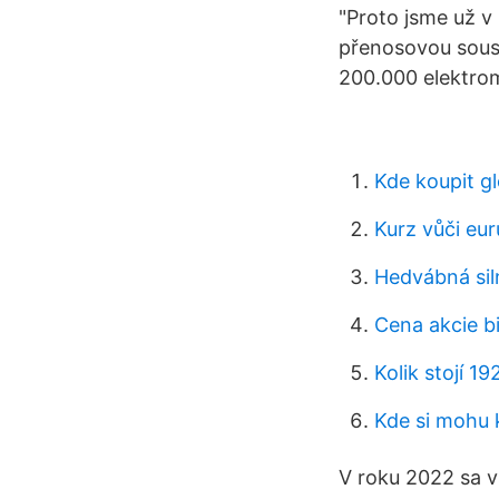
"Proto jsme už v
přenosovou soust
200.000 elektrom
Kde koupit g
Kurz vůči eur
Hedvábná siln
Cena akcie b
Kolik stojí 1
Kde si mohu 
V roku 2022 sa v