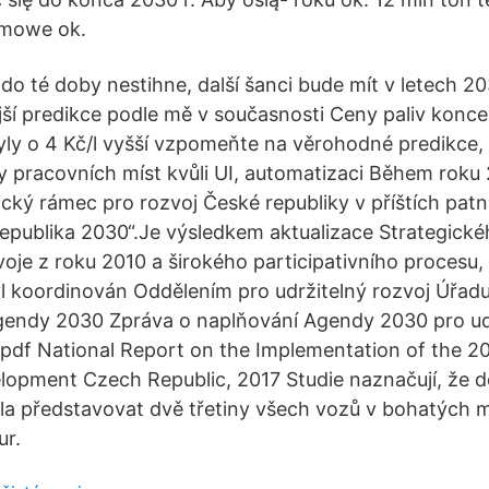
emowe ok.
 do té doby nestihne, další šanci bude mít v letech 
jší predikce podle mě v současnosti Ceny paliv konc
 byly o 4 Kč/l vyšší vzpomeňte na věrohodné predikce
dy pracovních míst kvůli UI, automatizaci Během roku
cký rámec pro rozvoj České republiky v příštích patná
epublika 2030“.Je výsledkem aktualizace Strategick
oje z roku 2010 a širokého participativního procesu, 
yl koordinován Oddělením pro udržitelný rozvoj Úřad
endy 2030 Zpráva o naplňování Agendy 2030 pro udr
 pdf National Report on the Implementation of the 
lopment Czech Republic, 2017 Studie naznačují, že 
la představovat dvě třetiny všech vozů v bohatých m
ur.