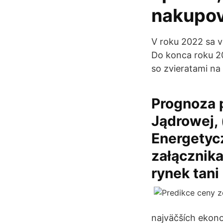
nakupov
V roku 2022 sa v
Do konca roku 2
so zvieratami na
Prognoza p
Jądrowej, 
Energetyc
załącznik
rynek tan
najväčších ekon