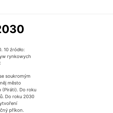
 2030
 10 źródło:
pływ rynkowych
C
e se soukromým
 něj město
 (Piráti). Do roku
lů. Do roku 2030
ytvoření
ečný příkon.