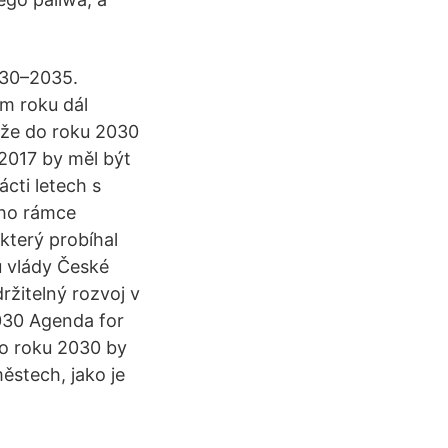
2030–2035.
em roku dál
, že do roku 2030
 2017 by měl být
cti letech s
ého rámce
který probíhal
u vlády České
žitelný rozvoj v
2030 Agenda for
do roku 2030 by
ěstech, jako je