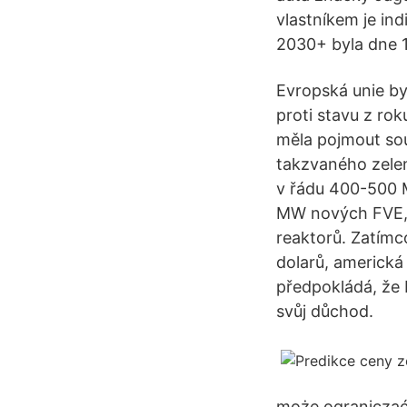
vlastníkem je in
2030+ byla dne 1
Evropská unie by
proti stavu z rok
měla pojmout sou
takzvaného zelen
v řádu 400-500 M
MW nových FVE, 
reaktorů. Zatímco
dolarů, americká
předpokládá, že 
svůj důchod.
może ograniczać 