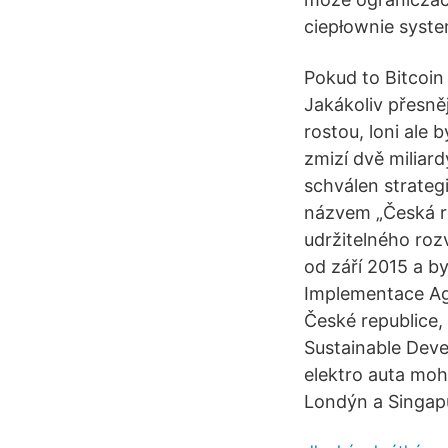
ciepłownie syst
Pokud to Bitcoin
Jakákoliv přesně
rostou, loni ale
zmizí dvě miliar
schválen strategi
názvem „Česká r
udržitelného rozv
od září 2015 a b
Implementace Ag
České republice,
Sustainable Deve
elektro auta moh
Londýn a Singap