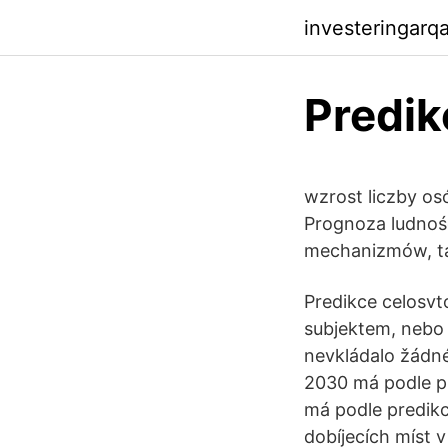
investeringarq
Predik
wzrost liczby os
Prognoza ludnośc
mechanizmów, ta
Predikce celosv
subjektem, nebo 
nevkládalo žádné 
2030 má podle pr
má podle predikc
dobíjecích míst v