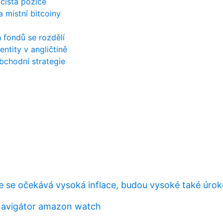
 čistá pozice
a místní bitcoiny
 fondů se rozdělí
ntity v angličtině
bchodní strategie
e se očekává vysoká inflace, budou vysoké také úrok
 navigátor amazon watch