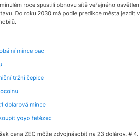
 minulém roce spustili obnovu sítě veřejného osvětlen
avu. Do roku 2030 má podle predikce města jezdit v
obilů.
lobální mince pac
u
iční tržní čepice
iocoinu
921 dolarová mince
koupit yoyo řetězec
šak cena ZEC môže zdvojnásobiť na 23 dolárov. # 4.