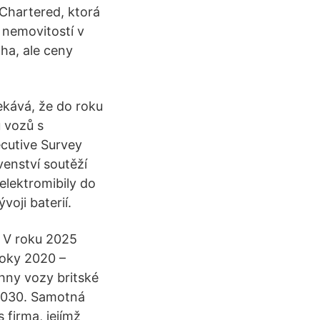
Chartered, ktorá
 nemovitostí v
ha, ale ceny
kává, že do roku
 vozů s
cutive Survey
venství soutěží
elektromibily do
oji baterií.
. V roku 2025
roky 2020 –
hny vozy britské
 2030. Samotná
firma, jejímž