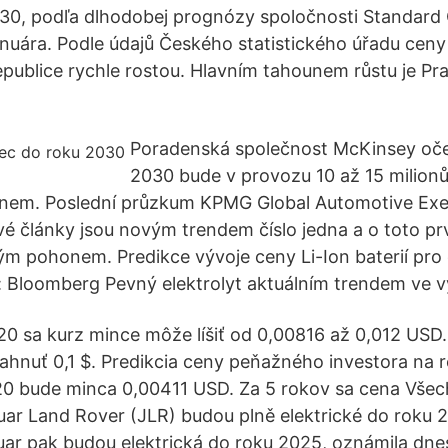
30, podľa dlhodobej prognózy spoločnosti Standard 
anuára. Podle údajů Českého statistického úřadu ceny
epublice rychle rostou. Hlavním tahounem růstu je Pra
Poradenská společnost McKinsey oče
2030 bude v provozu 10 až 15 milionů
em. Poslední průzkum KPMG Global Automotive Exe
ové články jsou novým trendem číslo jedna a o toto pr
kým pohonem. Predikce vývoje ceny Li-Ion baterií pro 
: Bloomberg Pevný elektrolyt aktuálním trendem ve výv
 sa kurz mince môže líšiť od 0,00816 až 0,012 USD
hnuť 0,1 $. Predikcia ceny peňažného investora na 
20 bude minca 0,00411 USD. Za 5 rokov sa cena Všec
ar Land Rover (JLR) budou plně elektrické do roku
ar pak budou elektrická do roku 2025, oznámila dnes 