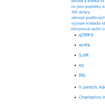
dlouhá a krátká vs
co jsou poplatky z
100 dolary
věrnost podílových
význam krádeže ide
bitcoinové opční o
qZWKS
wIrKe
SJdK
eq
BKj
V zemích, kd
Charitativní