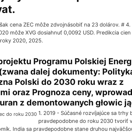
at.
šak cena ZEC môže zdvojnásobiť na 23 dolárov. # 4. 
020 môže XVG dosiahnuť 0,0092 USD. Predikcia cie
 roky 2020, 2025.
rojektu Programu Polskiej Energ
(zwana dalej dokumenty: Polityk
zna Polski do 2030 roku wraz z
ami oraz Prognoza ceny, wprowad
i uran z demontowanych głowic j
1. 2019 - Súčasné rozvíjajúce sa trhy
pravdepodobne do roku 2030 tvoriť v
omík. India sa pravdepodobne stane druhou najväčš